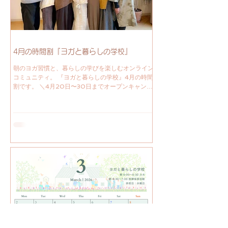
分のための時間 ココロとカラダを見つめる時間 ヨ
ガ時間 ヨガで整える新しい習慣を取り入れてみま
せんか？ いつでも入学歓迎です！ 続けることで、
無理なく心身を整え、暮らしを大切にすることが日
常の一部となっていくのを体験できるでしょう。
『ヨガを習慣にする』 心と体
4月の時間割『ヨガと暮らしの学校』
朝のヨガ習慣と、暮らしの学びを楽しむオンライン
コミュニティ。 『ヨガと暮らしの学校』4月の時間
割です。 ＼4月20日〜30日までオープンキャンパ
ス。期間中何度でも無料参加できます。 ／ 4月新学
期です🌸 それに伴う変更点は以下のとおりです。
①毎月オープンキャンパス実施 ②週一アーカイブ
③部活の充実 ④授業料の改定 入学を検討している
方はまずオープンキャンパスで体験を。 在校生に
は、参加できない日でもアーカイブで好きな時に練
習を。 色んな変化を柔軟に受け入れ、体感しても
らえたらと思います。 朝のヨガ習慣と、暮らしの
学びを楽しむ大人のための学校。 いつでも始めら
れて、自分のペースで続けられ、仲間と共に育むア
ットホームなオンラインヨガコミュニティ。 暮ら
しの中の 自分のための時間 ココロとカラダを見つ
める時間 ヨガ時間 ヨガで整える新しい習慣を取り
入れてみませんか？ いつでも入学歓迎です！ 続け
ることで、無理なく心身を整え、暮らしを大切にす