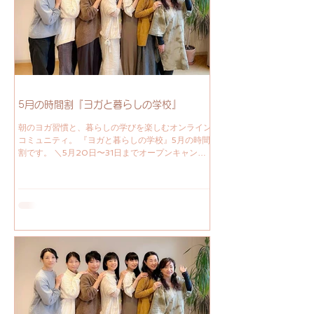
なオンラインヨガコミュニティ。 暮らしの中の 自
分のための時間 ココロとカラダを見つめる時間 ヨ
ガ時間 ヨガで整える新しい習慣を取り入れてみま
せんか？ いつでも入学歓迎です！ 続けることで、
無理なく心身を整え、暮らしを大切にすることが日
常の一部となっていくのを体験できるでしょう。
『ヨガを習慣にする』 心と体を整えてはじめる新
しい一日。...
5月の時間割『ヨガと暮らしの学校』
朝のヨガ習慣と、暮らしの学びを楽しむオンライン
コミュニティ。 『ヨガと暮らしの学校』5月の時間
割です。 ＼5月20日〜31日までオープンキャンパ
ス。期間中何度でも無料参加できます。／ オープ
ンキャンパスに足を運んでくださる方が増えてきて
新しい風を感じます。 とはいえ、「春眠暁を覚え
ず」という言葉もあるように寝心地がよくて寝坊し
てしまう季節です。 みなさんのペースを大切に過
ごしたい時期でもありますね。 学校側もよりよい
スクールライフのために試行錯誤しながら取り組ん
でいきますので、ご意見などあれば、また聞かせて
ください！ 朝のヨガ習慣と、暮らしの学びを楽し
む大人のための学校。 いつでも始められて、自分
のペースで続けられ、仲間と共に育むアットホーム
なオンラインヨガコミュニティ。 暮らしの中の 自