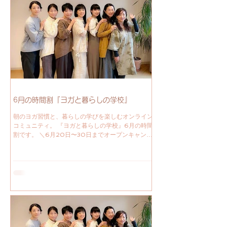
れて、自分のペースで続けられ、仲間と共に育むア
ットホームなオンラインヨガコミュニティ。 暮ら
しの中の 自分のための時間 ココロとカラダを見つ
める時間 ヨガ時間 ヨガで整える新しい習慣を取り
入れてみませんか？ いつでも入学歓迎です！ 続け
ることで、無理なく心身を整え、暮らしを大切にす
ることが日常の一部となっていくのを体験できるで
しょう。 『ヨガを習慣にする』 心と体を整えては
じめる新しい一日。 朝のヨガと呼吸法で、自分を
見つめる時間をもちましょう。 『暮らしの中で学
ぶ』 ヨガやアーユルヴェーダ
6月の時間割『ヨガと暮らしの学校』
朝のヨガ習慣と、暮らしの学びを楽しむオンライン
コミュニティ。 『ヨガと暮らしの学校』6月の時間
割です。 ＼6月20日〜30日までオープンキャンパ
ス。期間中何度でも無料参加できます。／ ４月か
らアーカイブ配信を行なっています。 つい寝過ご
してしまった朝でも、好きな時間にヨガができるよ
うになりました。 自分の時間をどう過ごすか、忙
しく時こそとても大切なことですね。 自分の身体
と呼吸に向き合う時間。 そこから生まれる気づ
き。 いつでもみなさんに寄り添えるところであれ
ますように✨ 朝のヨガ習慣と、暮らしの学びを楽し
む大人のための学校。 いつでも始められて、自分
のペースで続けられ、仲間と共に育むアットホーム