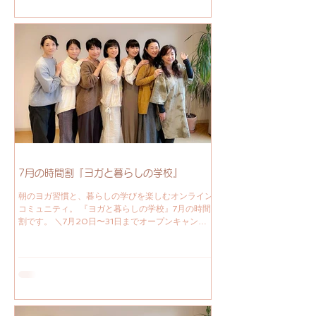
によってポーズやトランジションが違って、新鮮で
した。 HIsae先生のクラスは、8月最終週の火曜日
25日から再開し、部活動の時間にインド話をして
くれます。 HOTなお話楽しみですね！ 朝のヨガ習
慣と、暮らしの学びを楽しむ大人のための学校。
いつでも始められて、自分のペースで続けられ、仲
間と共に育むアットホームなオンラインヨガコミュ
ニティ。 暮らしの中の 自分のための時間 ココロと
カラダを見つめる時間 ヨガ時間 ヨガで整える新し
い習慣を取り入れてみませんか？ いつでも入学歓
迎です！ 続けることで、無理なく心身を整え、暮
らしを大切にすることが日常の一部となっていくの
を体験できるでしょう。 『ヨガを習慣にする』 心
と体を整え
7月の時間割『ヨガと暮らしの学校』
朝のヨガ習慣と、暮らしの学びを楽しむオンライン
コミュニティ。 『ヨガと暮らしの学校』7月の時間
割です。 ＼7月20日〜31日までオープンキャンパ
ス。期間中何度でも無料参加できます。／ 夏至を
過ぎ、暑さも本格化してくる頃。 朝の時間をどう
使うかで、1日のモチベーションも変わってきま
す。 ヨガやアーユルヴェーダの知恵を日常に活か
しましょう。 まずはオープンキャンパスを是非体
験しにきてください。 朝のヨガ習慣と、暮らしの
学びを楽しむ大人のための学校。 いつでも始めら