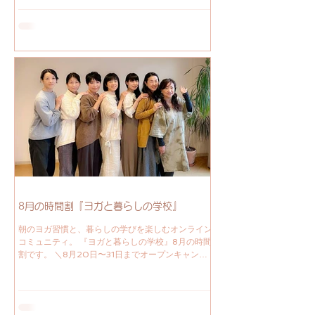
ヨガは、マットの上だけじゃなく、暮らしの中で実
践し、感じるもの。 この日は、 ヨガと暮らしの学
校の先生たちが、 得意なことを持ち寄って、 一日
を一緒につくります。 初めての方も、お一人での
ご参加も大歓迎！気軽にお越しいただけたら嬉しい
です＾＾ 青空YOGAと、ランチと、癒し。 ヨガと
暮らしの学校 | ワンディリトリートin京都 【日時】
9月20日（日）10:00〜16:00 青空YOGAの場所
はお申し込み後にお伝えします。 場所がわからな
い方は9:30に京都トコ会館に集合して一緒に京都
御苑へ移動しましょう。 【プログラム】 10:00
オープニングサークル @京都御苑 10:30〜11:45
青空ヨガ | Earth Flow （Kyoko・Keiko.I）
12:30〜14:00 季節のランチ（Hisae・Ai）.
8月の時間割『ヨガと暮らしの学校』
朝のヨガ習慣と、暮らしの学びを楽しむオンライン
コミュニティ。 『ヨガと暮らしの学校』8月の時間
割です。 ＼8月20日〜31日までオープンキャンパ
ス。期間中何度でも無料参加できます。／ 7月後半
からインドへ渡っていたHisae先生が帰国されま
す。 その期間クラスを代行してくださった
Tomoko先生の太陽礼拝クラス。 Yogaのスタイル