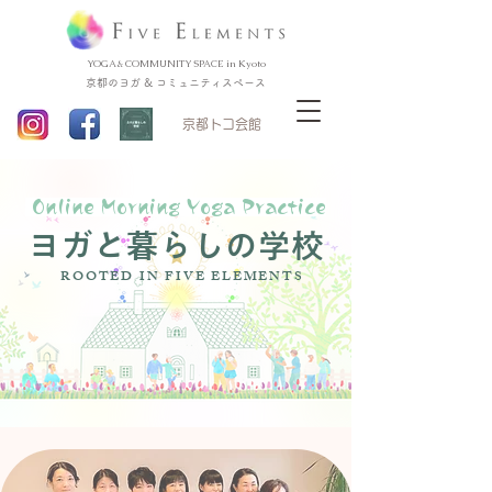
YOGA & COMMUNITY SPACE in Kyoto
京都のヨガ & コミュニティスペース
​京都トコ会館
Online Morning Yoga Practice
ヨガと暮らしの学校
ROOTED IN FIVE ELEMENTS