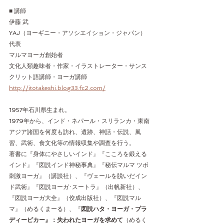
■ 講師
伊藤 武
YAJ（ヨーギニー・アソシエイション・ジャパン）
代表
マルマヨーガ創始者
文化人類趣味者・作家・イラストレーター・サンス
クリット語講師・ヨーガ講師
http://itotakeshi.blog33.fc2.com/
1957年石川県生まれ。
1979年から、インド・ネパール・スリランカ・東南
アジア諸国を何度も訪れ、遺跡、神話・伝説、風
習、武術、食文化等の情報収集や調査を行う。
著書に『身体にやさしいインド』『こころを鍛える
インド』『図説インド神秘事典』『秘伝マルマ ツボ
刺激ヨーガ』（講談社）、『ヴェールを脱いだイン
ド武術』『図説ヨーガ･スートラ』（出帆新社）、
『図説ヨーガ大全』（佼成出版社）、『図説マル
マ』（めるくまーる）、『
図説ハタ・ヨーガ・プラ
ディーピカー』：失われたヨーガを求めて
（めるく