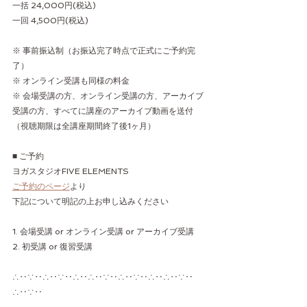
一括 24,000円(税込)
一回 4,500円(税込)
※ 事前振込制（お振込完了時点で正式にご予約完
了）
※ オンライン受講も同様の料金
※ 会場受講の方、オンライン受講の方、アーカイブ
受講の方、すべてに講座のアーカイブ動画を送付
（視聴期限は全講座期間終了後1ヶ月）
■ ご予約
ヨガスタジオFIVE ELEMENTS
ご予約のページ
より
下記について明記の上お申し込みください
1. 会場受講 or オンライン受講 or アーカイブ受講
2. 初受講 or 復習受講
∴‥∵‥∴‥∵‥∴‥∴‥∵‥∴‥∵‥∴‥∴‥∵‥
∴‥∵‥