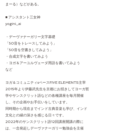
まーる）などがある。
■ アシスタント三女神
yogini_ai
・デーヴァナーガリー文字基礎
「50音をトレースしてみよう」
「50音を空書きしてみよう」
・合成文字を書いてみよう
・ヨガ＆アーユルヴェーダ用語を書いてみよう
など
ヨガ＆コミュニティsペースFIVE ELEMENTS主宰
2015年より伊藤武先生を京都にお招きしてヨーガ哲
学やサンスクリット語などの各種講座を毎月開催
し、その企画やお手伝いをしています。
同時期から現在までインド古典音楽も学び、インド
文化との縁の深さを感じる日々です。
2022年のサンスクリット語12回講座開講の際に
は、一念発起しデーヴァナーガリー勉強会を主催