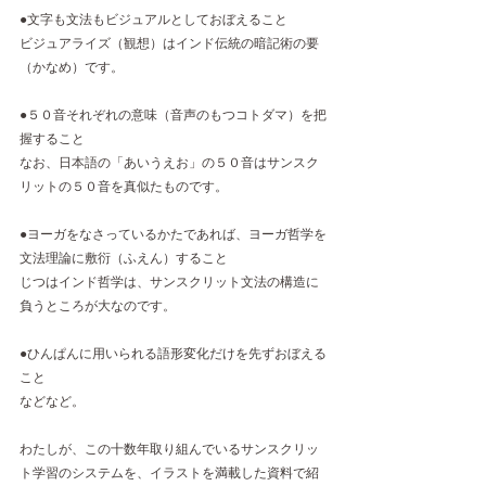
●文字も文法もビジュアルとしておぼえること 
ビジュアライズ（観想）はインド伝統の暗記術の要
（かなめ）です。  
●５０音それぞれの意味（音声のもつコトダマ）を把
握すること 
なお、日本語の「あいうえお」の５０音はサンスク
リットの５０音を真似たものです。  
●ヨーガをなさっているかたであれば、ヨーガ哲学を
文法理論に敷衍（ふえん）すること 
じつはインド哲学は、サンスクリット文法の構造に
負うところが大なのです。  
●ひんぱんに用いられる語形変化だけを先ずおぼえる
こと 
などなど。  
わたしが、この十数年取り組んでいるサンスクリッ
ト学習のシステムを、イラストを満載した資料で紹