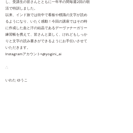
し、受講生の皆さんとともに一年半の間毎週2回の朝
活で特訓しました。
以来、インド旅では街中で看板や標識の文字が読め
るようになり、いたく感動！今回の講座ではその時
に作成した血と汗の結晶であるデーヴァナーガリー
練習帳を携えて、皆さんと楽しく、けれどもしっか
りと文字の読み書きができるようにお手伝いさせて
いただきます。
Instagramアカウント⇨@yogini_ai
∴
いわた ゆうこ
・サンスクリットの発音基礎
「50音を発音してみよう」
・ビージャマントラを唱えてみよう
・短いマントラを唱えてみよう
・それを書いてみよう
など