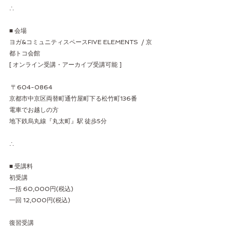
∴
■ 会場 
ヨガ&コミュニティスペースFIVE ELEMENTS  / 京
都トコ会館 
[ オンライン受講・アーカイブ受講可能 ]
 〒604-0864 
京都市中京区両替町通竹屋町下る松竹町136番  
電車でお越しの方 
地下鉄烏丸線『丸太町』駅 徒歩5分
∴
■ 受講料
初受講
一括 60,000円(税込)
一回 12,000円(税込)
復習受講