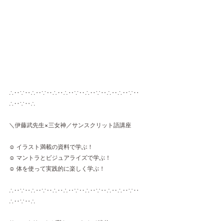
∴‥∵‥∴‥∵‥∴‥∴‥∵‥∴‥∵‥∴‥∴‥∵‥
∴‥∵‥∴
＼伊藤武先生×三女神／サンスクリット語講座
☺︎ イラスト満載の資料で学ぶ！
☺︎ マントラとビジュアライズで学ぶ！
☺︎ 体を使って実践的に楽しく学ぶ！  
∴‥∵‥∴‥∵‥∴‥∴‥∵‥∴‥∵‥∴‥∴‥∵‥
∴‥∵‥∴