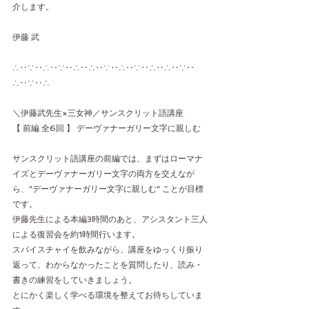
介します。   
伊藤 武  
∴‥∵‥∴‥∵‥∴‥∴‥∵‥∴‥∵‥∴‥∴‥∵‥
∴‥∵‥∴
＼伊藤武先生×三女神／サンスクリット語講座
【 前編 全6回 】 デーヴァナーガリー文字に親しむ
サンスクリット語講座の前編では、まずはローマナ
イズとデーヴァナーガリー文字の両方を交えなが
ら、”デーヴァナーガリー文字に親しむ” ことが目標
です。
伊藤先生による本編3時間のあと、アシスタント三人
による復習会を約1時間行います。
スパイスチャイを飲みながら、講座をゆっくり振り
返って、わからなかったことを質問したり、読み・
書きの練習をしていきましょう。
とにかく楽しく学べる環境を整えてお待ちしていま