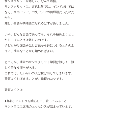
サンスクリットが難しい、なんて迷信。  
サンスクリットは、古代世界では、インドだけでは
なく、東南アジア、中央アジアの共通語だったのだ
から。
難しい言語が共通語になれるはずがありません。  
いや、どんな言語であっても、それを極めようとし
たら、ほんとうは難しいのです。 
子どもが母国語を話し言葉から身につけるときのよ
うに、簡単なことから始めればよい。
ところが、通常のサンスクリット学習は難しく、難
しく行なう傾向がある。 
これでは、たいがいの人は投げ出してしまいます。
要領よくおぼえることが、修得のコツです。  
要領よくとは——  
●有名なマントラを暗記して、歌ってみること 
マントラには文法のエッセンスが詰まっています。  