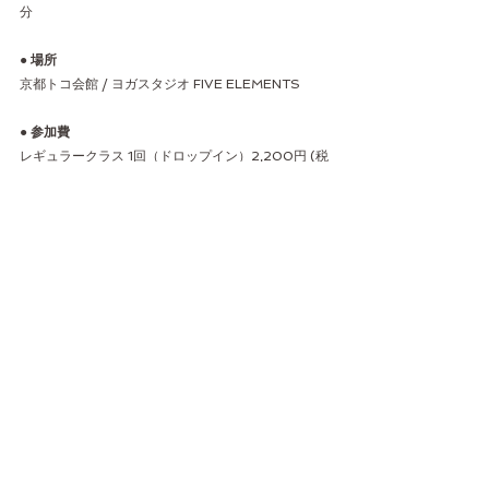
分
● 場所
京都トコ会館 / ヨガスタジオ FIVE ELEMENTS
● 参加費
レギュラークラス 1回（ドロップイン）2,200円 (税
込)
　又は、チケット1回分
ワークショップ 1回　4,400円 (税込)
　又は、チケット2回分
● 持ち物
ヨガマット（レンタルマットは200円）、動きやす
い服装
● ナビゲーター
Ai / 渡部 愛
京都で、YOGA 
 LIFE 
 MUSICをテーマにしたクラ
ス、コミュニティ運営、イベントなどをしていま