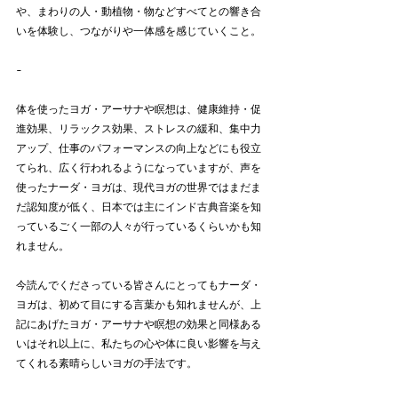
や、まわりの人・動植物・物などすべてとの響き合
いを体験し、つながりや一体感を感じていくこと。
-  
体を使ったヨガ・アーサナや瞑想は、健康維持・促
進効果、リラックス効果、ストレスの緩和、集中力
アップ、仕事のパフォーマンスの向上などにも役立
てられ、広く行われるようになっていますが、声を
使ったナーダ・ヨガは、現代ヨガの世界ではまだま
だ認知度が低く、日本では主にインド古典音楽を知
っているごく一部の人々が行っているくらいかも知
れません。
今読んでくださっている皆さんにとってもナーダ・
ヨガは、初めて目にする言葉かも知れませんが、上
記にあげたヨガ・アーサナや瞑想の効果と同様ある
いはそれ以上に、私たちの心や体に良い影響を与え
てくれる素晴らしいヨガの手法です。