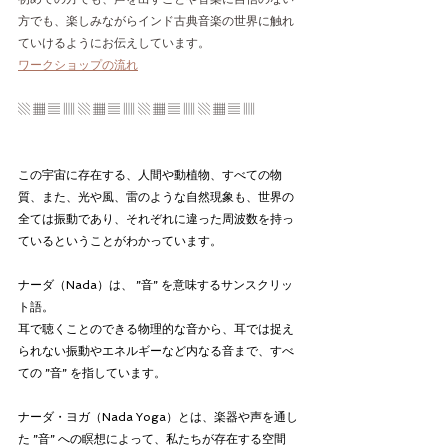
方でも、楽しみながらインド古典音楽の世界に触れ
ていけるようにお伝えしています。
ワークショップの流れ
▧ ▦ ▤ ▥ ▧ ▦ ▤ ▥ ▧ ▦ ▤ ▥ ▧ ▦ ▤ ▥
この宇宙に存在する、人間や動植物、すべての物
質、また、光や風、雷のような自然現象も、世界の
全ては振動であり、それぞれに違った周波数を持っ
ているということがわかっています。
ナーダ（Nada）は、 ”音” を意味するサンスクリッ
ト語。
耳で聴くことのできる物理的な音から、耳では捉え
られない振動やエネルギーなど内なる音まで、すべ
ての ”音” を指しています。
ナーダ・ヨガ（Nada Yoga）とは、楽器や声を通し
た ”音” への瞑想によって、私たちが存在する空間