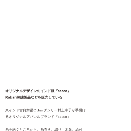
オリジナルデザインのインド服『sacco』
Rabari刺繍製品などを販売している
東インド古典舞踊Odissiダンサー村上幸子が手掛け
るオリジナルアパレルブランド『sacco』
糸を紡ぐところから、糸巻き、織り、木版、絵付