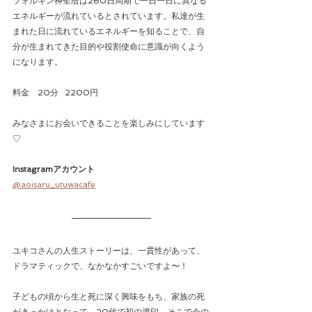
ツォルキン神聖暦は260日周期で一日一日に異なる
エネルギーが流れているとされています。私達が生
まれた日に流れているエネルギーを知ることで、自
分が生まれてきた目的や役割使命に意識が向くよう
になります。
料金　20分   2200円
みなさまにお会いできることを楽しみにしています
♡
Instagramアカウント
@aoisaru_utuwacafe
ユキコさんの人生ストーリーは、一貫性があって、
ドラマティックで、なかなかすごいですよ〜！
子どもの頃から生と死に深く興味をもち、家族の死