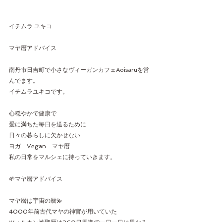
イチムラ ユキコ
マヤ暦アドバイス
南丹市日吉町で小さなヴィーガンカフェAoisaruを営
んでます。
イチムラユキコです。
心穏やかで健康で
愛に満ちた毎日を送るために
日々の暮らしに欠かせない
ヨガ　Vegan　マヤ暦　
私の日常をマルシェに持っていきます。
🌱マヤ暦アドバイス
マヤ暦は宇宙の暦💫
4000年前古代マヤの神官が用いていた