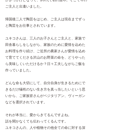
がきっかけとなって、20代で初の渡印。そこで今の
ご主人と出逢いました。
帰国後二人で陶芸をはじめ、ご主人は現在までずっ
と陶芸をお仕事とされています。
ユキコさんは、三人のお子さんとご主人と、家族で
田舎暮らしをしながら、家族のために愛情を込めた
お料理を作り続け、ご近所の農家さんが愛情を込め
て育ててくださる沢山のお野菜の命を、どうやった
ら美味しくいただけるか？日々工夫しながらご飯を
作っていました。
どんな命も大切にして、自分自身が生きるためにで
きるだけ犠牲のない生き方を真っ当したいという思
いから、ご家族皆さんがベジタリアン、ヴィーガン
などを選択されています。
それが本当に、愛からきてるんですよね。
話を聞かなくても伝わってくるんです。
ユキコさんの、人や植物その他全ての命に対する深