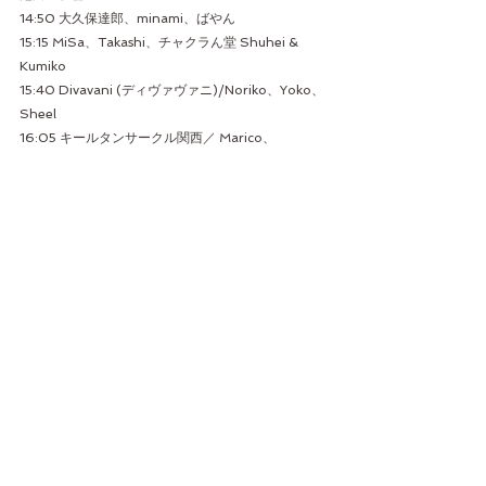
14:50 大久保達郎、minami、ばやん
15:15 MiSa、Takashi、チャクラん堂 Shuhei & 
Kumiko
15:40 Divavani (ディヴァヴァニ)/Noriko、Yoko、
Sheel
16:05 キールタンサークル関西／ Marico、
Noriko、たまみ、和、Kyoko、いくよ、Remi、
Sheel、lele、しょうご、Yoko、Aiko Oda
16:30 チャクラん堂 Shuhei & Kumiko & AlI
17:00 Close
𓌉𓇋 １階の会場は飲食可能なスペースです。ランチ・
ドリンクの出店もございますので、ゆっくりくつろ
いでいただけます。
✎ タイムスケジュールは、予告なく変更されたり前
後することもありますので、事前に出演者に確認さ
れることをお勧めします。
お時間の許すかぎり、ぜひ
６Hours Kirtan & 
Music
♬のリレーをご一緒しましょう〜！