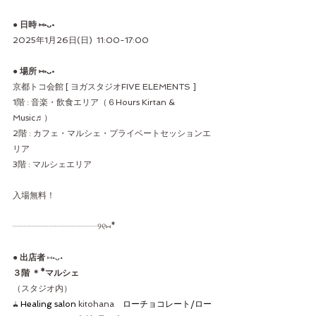
● 日時 ⑅•ᴗ•
2025年1月26日(日)  11:00-17:00  
● 場所 ⑅•ᴗ•
京都トコ会館 [ ヨガスタジオFIVE ELEMENTS ]
1階 : 音楽・飲食エリア（６Hours Kirtan & 
Music♬）
2階 : カフェ・マルシェ・プライベートセッションエ
リア
3階 : マルシェエリア
入場無料！
┈︎┈︎┈︎┈︎┈︎┈︎┈┈︎┈︎┈︎୨୧⑅︎*
● 
出店者
 ⑅•ᴗ•
３階 ＊*マルシェ
（スタジオ内）
𖢇 
Healing salon 
kitohana　
ローチョコレート/ロー