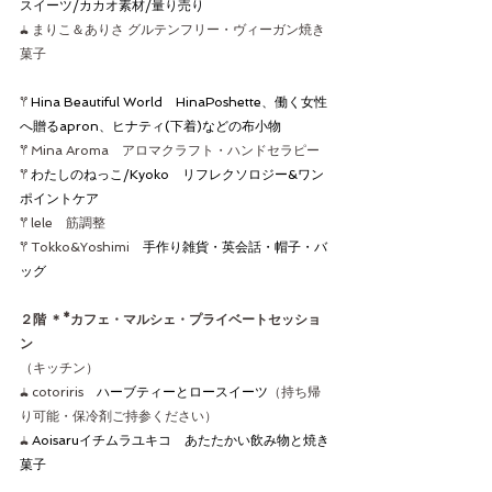
スイーツ/カカオ素材/量り売り
𖢇 まりこ＆ありさ グルテンフリー・ヴィーガン焼き
菓子
𖦥 
Hina Beautiful World　HinaPoshette、働く女性
へ贈るapron、ヒナティ(下着)などの布小物
𖦥 Mina Aroma　アロマクラフト・ハンドセラピー
𖦥 
わたしのねっこ/Kyoko　リフレクソロジー&ワン
ポイントケア
𖦥 lele　筋調整
𖦥 Tokko&Yoshimi　
手作り雑貨・英会話・帽子・バ
ッグ
２階 ＊*
カフェ・マルシェ・プライベートセッショ
ン
（キッチン）
𖢇 cotoriris　
ハーブティーとロースイーツ
（持ち帰
り可能・保冷剤ご持参ください）
𖢇 
Aoisaruイチムラユキコ　あたたかい飲み物と焼き
菓子