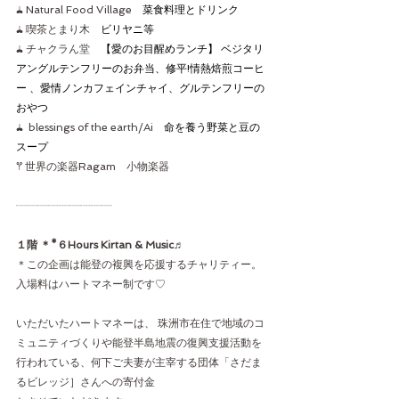
𖢇 Natural Food Village　
菜食料理とドリンク
𖢇 喫茶とまり木　
ビリヤニ等
𖢇 チャクラん堂　
【愛のお目醒めランチ】 ベジタリ
アングルテンフリーのお弁当、修平!情熱焙煎コーヒ
ー 、愛情ノンカフェインチャイ、グルテンフリーの
おやつ
𖢇  blessings of the earth/Ai　
命を養う野菜と豆の
スープ
𖦥 世界の楽器Ragam　小物楽器
┈︎┈︎┈︎┈︎┈︎┈┈︎┈︎┈︎
１階 ＊*６Hours Kirtan & Music
♬
＊この企画は能登の複興を応援するチャリティー。
入場料はハートマネー制です♡
いただいたハートマネーは、 珠洲市在住で地域のコ
ミュニティづくりや能登半島地震の復興支援活動を
行われている、何下ご夫妻が主宰する団体「さだま
るビレッジ］さんへの寄付金