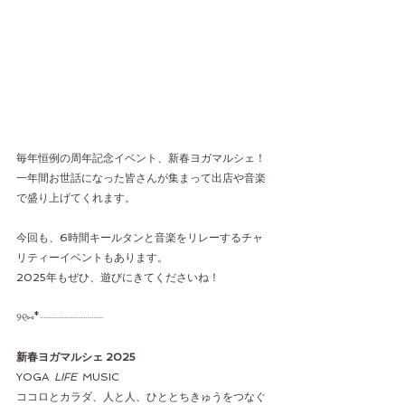
毎年恒例の周年記念イベント、新春ヨガマルシェ！
一年間お世話になった皆さんが集まって出店や音楽
で盛り上げてくれます。
今回も、6時間キールタンと音楽をリレーするチャ
リティーイベントもあります。
2025年もぜひ、遊びにきてくださいね！
୨୧⑅︎*┈︎┈︎┈︎┈︎┈︎┈︎┈┈︎┈︎┈︎
新春ヨガマルシェ 2025
YOGA 
 LIFE 
 MUSIC
ココロとカラダ、人と人、ひととちきゅうをつなぐ