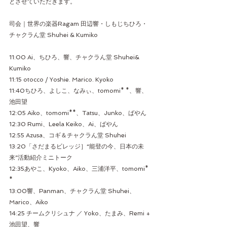
とさせていただきます。
司会｜世界の楽器Ragam 田辺響・しもじちひろ・
チャクラん堂 Shuhei & Kumiko
11:00 Ai、ちひろ、響、チャクラん堂 Shuhei& 
Kumiko
11:15 otocco / Yoshie. Marico. Kyoko
11:40ちひろ、よしこ、なみぃ、tomomi* *、響、
池田望
12:05 Aiko、tomomi**、Tatsu、Junko、ばやん
12:30 Rumi、Leela Keiko、Ai、ばやん
12:55 Azusa、コギ＆チャクラん堂 Shuhei
13:20「さだまるビレッジ］“能登の今、日本の未
来”活動紹介ミニトーク
12:35あやこ、Kyoko、Aiko、三浦洋平、tomomi* 
*
13:00響、Panman、チャクラん堂 Shuhei、
Marico、Aiko
14:25 チームクリシュナ ／ Yoko、たまみ、Remi + 
池田望、響