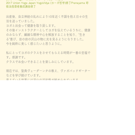
2017 Union Yoga Japan YogaVidya (ヨーガ哲学)修了Pranayama 呼
吸法指導者養成講座修了
出産後、自立神経の乱れにより10年近く不調を抱え日々の生
活を送っていました。
ヨガと出会って健康を取り戻します。
その後インストラクターとしてヨガを伝えているうちに、健康
のみならず、繊細な精神や心を解放することを知り、"生き
る"喜び、目の前の沢山の物に光を見るようになりました。
今を純粋に美しく感じたいと思うように。
私にとってヨガのクラスをさせてもらえる時間が一番の至福で
す。感謝です。
クラスでお会いできることを楽しみにしています。
現在では、聖典ヴェーダーンタの教え、ヴァガバッドギーター
などを学び続けています。
見えている世界には沢山の可能性が秘められています。
日々の学びの中で生き方を学び続けています。
» 担当クラス
・
夜の瞑想フローTriYoga
・
プライベートセッション / アーユルヴェーダオイルトリート
メント