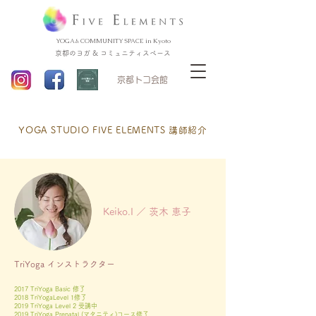
YOGA & COMMUNITY SPACE in Kyoto
京都のヨガ & コミュニティスペース
​京都トコ会館
YOGA STUDIO FIVE ELEMENTS 講師
紹介
Keiko.I ／ 茨木 恵子
TriYoga インストラクター
2017 TriYoga Basic 修了
2018 TriYogaLevel 1修了
2019 TriYoga Level 2 受講中
2019 TriYoga Prenatal (マタニティ)コース修了