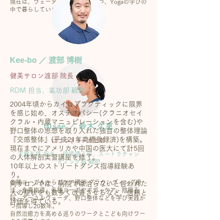
現在は、ヴェーダーンタも学びつつ、Yogaの学びの
中で暮らしています。
Kee-bo ／ 渡部 博樹
健美サロン渡部 院長
RDM 担当、氣功部 顧問
2004年頃からカイロプラクティックに限界
を感じ始め、オステオパシー(クラニオセイ
クラル・内蔵マニュピレーションを含む)や
Hisae ／ 鈴木 久恵
野口整体の思想を取り入れた独自の整体理論
『交感整体』(平成21年商標登録済)を構築。
はこつきヨーガ主宰
現在までにアメリカや中国の医大にて計5回
太陽礼拝 担当、 呼吸調え部、スートラチャン
の人体解剖実習講座を修了。
ティング部 顧問
10年以上のストリートダンス指導経験あ
り。
各種ヨーガ＆からだケア講師 グラウンディング療
同サロンでは、病院では治らないと言われた
法、食養指導、各種ヨーガやボディケア、陰陽五
人の症状をも数多く改善させるなど、信頼と
行、アーユルヴェーダ、野口整体などを学び実践か
評価を得ている。
つ指導し20数年。
自然治癒力を高める巡りのワークとこども向けワー