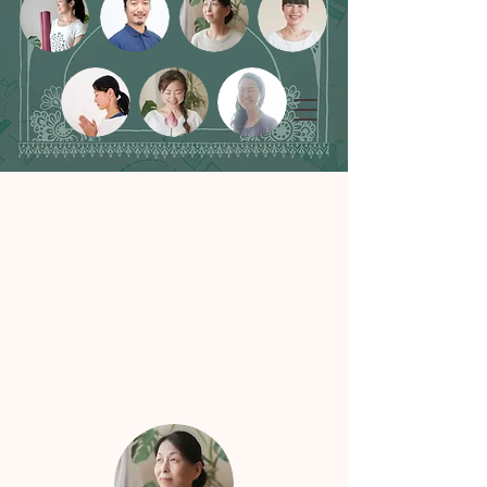
YOGA & COMMUNITY SPACE in Kyoto
京都のヨガ & コミュニティスペース
​京都トコ会館
Online Morning Yoga Practice
ヨガと暮らしの学校
ROOTED IN FIVE ELEMENTS
​学校案内