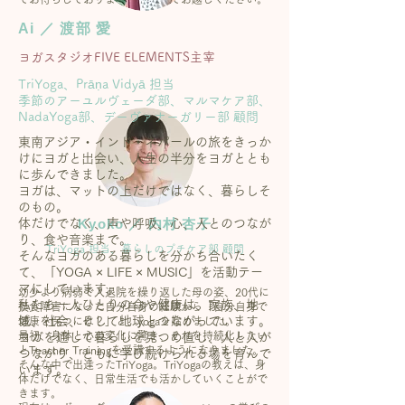
Ai ／ 渡部 愛
ヨガスタジオFIVE ELEMENTS主宰
TriYoga、Prāṇa Vidyā 担当
季節のアーユルヴェーダ部、マルマケア部、
NadaYoga部、
デーヴァナーガリー部 顧問
東南アジア・インド・ネパールの旅をきっか
けにヨガと出会い、人生の半分をヨガととも
に歩んできました。
ヨガは、マットの上だけではなく、暮らしそ
のもの。
Kyoko ／ 内村 杏子
体だけでなく、声や呼吸、心、人とのつなが
り、食や音楽まで。
TriYoga 担当、暮らしのプチケア部 顧問
そんなヨガのある暮らしを分かち合いたく
て、「YOGA × LIFE × MUSIC」を活動テー
マにしています。
幼少より病弱で入退院を繰り返した母の姿、20代に
私たち一人ひとりの命や健康は、家族、地
摂食障害になった自分自身の経験から「自分自身で
域、社会、そして地球とつながっています。
健康を保つには？」と、yogaを始めました。
最初、身体と心の変化に驚き、それを持続化したい
ヨガを通して暮らしを見つめ直し、人と人が
とTeacher Trainingを受講するようになりました。
つながり、ともに学び続けられる場を育んで
そんな中で出逢ったTriYoga。TriYogaの教えは、身
います。
体だけでなく、日常生活でも活かしていくことがで
きます。