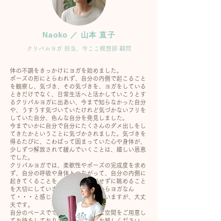
教員紹介
クラス紹介
部活動紹介
Naoko ／ 山本 直子
クリパルヨガ 担当、今ここ瞑想部 顧問
体の不調をきっかけにヨガを始めました。
ポーズの形にとらわれず、自分の内側で起こること
を観察し、気づき、その気づきを、ヨガをしている
ときだけでなく、日常生活へと活かしていこうとす
るクリパルヨガに出あい、今まで知らなかった自分
や、うすうす気づいていたけれど気づかないフリを
していた自分、色んな自分を発見しました。
今までいかに自分で自分にたくさんのダメ出しをし
てきたかということに気づかされました。気づきを
得るたびに、こわばって固まっていた心や身体が、
少しずつ解放されて緩んでいくことは、嬉しい恩恵
でした。
クリパルヨガでは、柔軟性やポーズの完成度を求め
ず、自分の呼吸や身体とつながって、自分の内側に
起きてくることを、ただジャッジせずに眺めること
を大切にしています。身体が硬いからヨガなん
て・・・と感じている方は多いと思いますが、大丈
夫です。
自分のペースでできるよう、安全な空間をご用意し
てお待ちしております。安心してお越しください。